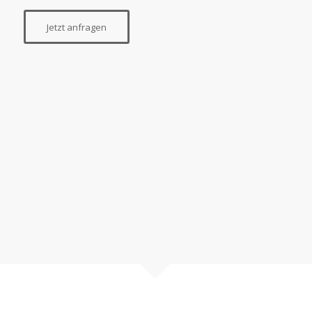
Jetzt anfragen
Flexible Anpassung der
Produktionsprozesse
Regelmäßige und gründliche
Reinigung