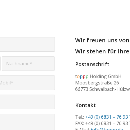
Wir freuen uns von
Wir stehen für Ihre 
Postanschrift
t
o
p
p
p
Holding GmbH
Moosbergstraße 26
66773 Schwalbach-Hülzwe
Kontakt
Tel.:
+49 (0) 6831 – 76 93
FAX: +49 (0) 6831 – 76 93
E-Mail:
info@toppp.de