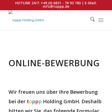
HOTLINE 24/7:
+49 (0) 6831 - 76 93 780
| E-Mail:
info@toppp.de
ONLINE-BEWERBUNG
Wir freuen uns über Ihre Bewerbung
bei der t
o
p
p
p
Holding GmbH. Deshalb
bitten wir Sie, das folgende Formular