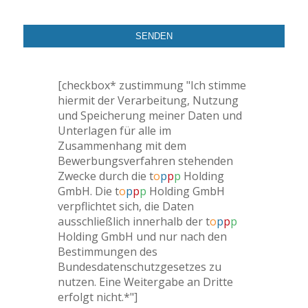
[checkbox* zustimmung "Ich stimme
hiermit der Verarbeitung, Nutzung
und Speicherung meiner Daten und
Unterlagen für alle im
Zusammenhang mit dem
Bewerbungsverfahren stehenden
Zwecke durch die t
o
p
p
p
Holding
GmbH. Die t
o
p
p
p
Holding GmbH
verpflichtet sich, die Daten
ausschließlich innerhalb der t
o
p
p
p
Holding GmbH und nur nach den
Bestimmungen des
Bundesdatenschutzgesetzes zu
nutzen. Eine Weitergabe an Dritte
erfolgt nicht.*"]