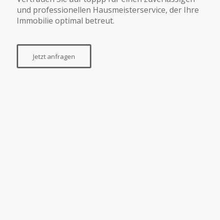
und professionellen Hausmeisterservice, der Ihre
Immobilie optimal betreut.
Jetzt anfragen
Reibungsloser Betrieb Ihrer Wohn-,
Gewerbe- oder Produktionsanlagen
Kleinere Reparaturen,
Wartungsarbeiten, Inspektionen und
die Beaufsichtigung von Fachfirmen