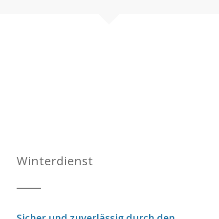
Die toppp Winterdienst-
Fahrzeugflotte
Zuverlässig und pünktlich, angepasst
an regionale Vorschriften
Winterdienst
Sicher und zuverlässig durch den